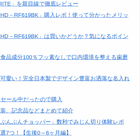
RITE」を親目線で徹底レビュー
D－RF619BK」購入レポ！使って分かったメリッ
D－RF619BK」は買いかどうか？気になるポイン
食品成分100％フッ素なしで口内環境を整える歯磨
が可愛い！完全日本製でデザイン豊富お洒落な名入れ
 セール中だったので購入
衣装、記念品などまとめて紹介
「ぶんぶんチョッパー」数秒でみじん切り体験レポ
選7つ！【生後0～6ヶ月編】