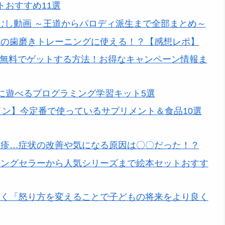
トおすすめ11選
あおむし動画 ～王道からパロディ派生まで全部まとめ～
ゃんの歯磨きトレーニングに使える！？【感想レポ】
本体無料でゲットする方法！お得なキャンペーン情報ま
に遊べるプログラミング学習キット5選
イン】今定番で使っているサプリメント＆食品10選
湿疹…症状の改善や気になる原因は〇〇だった！？
ロングセラーから人気シリーズまで絵本セットおすす
なく「怒り方を変えることで子どもの将来をより良く