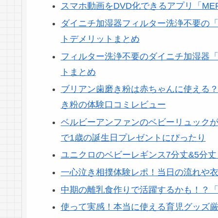
スマホ動画をDVD化できるアプリ「ME
ダイニチ加湿器フィルター洗浄不要の「H
トデメリットまとめ
フィルター洗浄不要のダイニチ加湿器「H
トまとめ
ブリアン歯磨き粉は赤ちゃんに使える？
き粉の体験口コミレビュー
ベルビーアンファンのベビーリュック
で1歳の誕生日プレゼントにぴったり
ユニクロのベビーレギンス7分丈&5分丈
一心泣き相撲体験レポ！当日の流れや
中期の離乳食作りで活躍するかも！？
使って実感！本当に使える育児グッズ厳