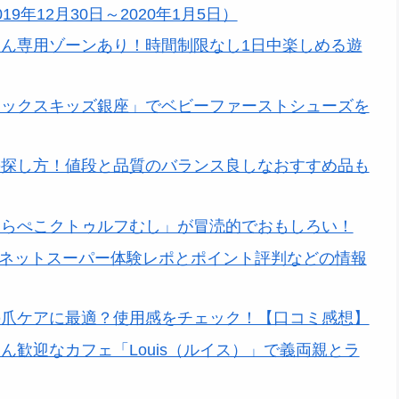
年12月30日～2020年1月5日）
ん専用ゾーンあり！時間制限なし1日中楽しめる遊
シックスキッズ銀座」でベビーファーストシューズを
の探し方！値段と品質のバランス良しなおすすめ品も
はらぺこクトゥルフむし」が冒涜的でおもしろい！
友ネットスーパー体験レポとポイント評判などの情報
の爪ケアに最適？使用感をチェック！【口コミ感想】
歓迎なカフェ「Louis（ルイス）」で義両親とラ