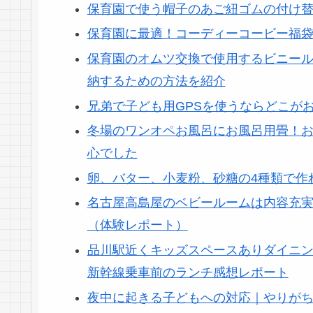
保育園で使う帽子のあご紐ゴムの付け
保育園に最適！コーディーコービー福
保育園のオムツ交換で使用するビニー
納するための方法を紹介
兄弟で子ども用GPSを使うならどこが
冬場のワンオペお風呂にお風呂用畳！お
心でした
卵、バター、小麦粉、砂糖の4種類で作
名古屋高島屋のベビールームは内容充
（体験レポート）
品川駅近くキッズスペースありダイニング『P
新幹線乗車前のランチ感想レポート
夜中に起きる子どもへの対応｜やりがち