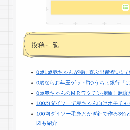
投稿一覧
0歳1歳赤ちゃんが特に喜ぶ出産祝いに
0歳ならお年玉ゲット⁉ゆうちょ銀行「
0歳赤ちゃんのＭＲワクチン接種！麻疹
100均ダイソーで赤ちゃん向けオモチ
100均ダイソー毛糸とかぎ針で作る3
図も紹介