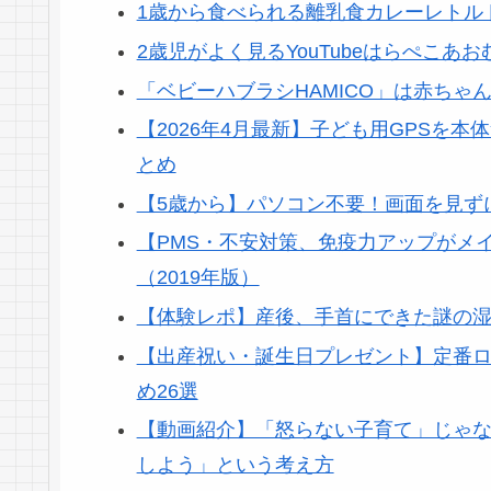
1歳から食べられる離乳食カレーレトル
2歳児がよく見るYouTubeはらぺこ
「ベビーハブラシHAMICO」は赤ち
【2026年4月最新】子ども用GPSを
とめ
【5歳から】パソコン不要！画面を見ず
【PMS・不安対策、免疫力アップがメ
（2019年版）
【体験レポ】産後、手首にできた謎の
【出産祝い・誕生日プレゼント】定番
め26選
【動画紹介】「怒らない子育て」じゃ
しよう」という考え方