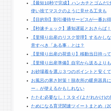
【最短10秒で完成】ハンカチとゴムだ
使い捨てマスクのように見せる工夫も
【目的別】割引優待サービスが一番お
【秒速チェック】通知遅延とおさらば！
【里帰り出産のリスク管理】するかし
意すべき「ある事」とは？
【里帰り出産の荷造り】移動当日持っ
【里帰り出産準備】自宅から送るより
お砂場着を選ぶ３つのポイントと安くて
お風呂の寒さ対策！脱衣所の暖房器具に「F
ー」が使えるかもしれない
たたむ必要なし！スタイ(よだれかけ)
ためになる育児関連ツイートまとめ（2019