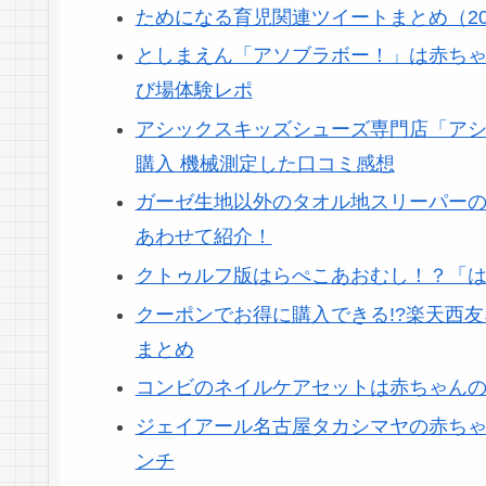
ためになる育児関連ツイートまとめ（2019
としまえん「アソブラボー！」は赤ちゃ
び場体験レポ
アシックスキッズシューズ専門店「ア
購入 機械測定した口コミ感想
ガーゼ生地以外のタオル地スリーパー
あわせて紹介！
クトゥルフ版はらぺこあおむし！？「
クーポンでお得に購入できる!?楽天西
まとめ
コンビのネイルケアセットは赤ちゃん
ジェイアール名古屋タカシマヤの赤ちゃん
ンチ