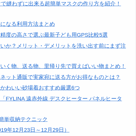
けで縫わずに出来る超簡単マスクの作り方を紹介！
得になる利用方法まとめ
精度の高さで選ぶ最新子ども用GPS比較5選
ないか？メリット・デメリットを洗い出す前にまず注
ていく物、送る物、里帰り先で買えばいい物まとめ！
もネット通販で実家宛に送る方がお得なものとは？
かわいい砂場着おすすめ厳選6つ
YLINA 遠赤外線 デスクヒーター パネルヒータ
の簡単収納テクニック
年12月23日～12月29日）