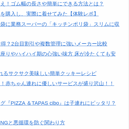
替え！ゴム幅の長さや簡単にできる方法とは？
袋を購入し、実際に着せてみた【体験レポ】
ル袋に業務スーパーの「キッチンポリ袋」スリムに収
お得？2台目割引や複数管理に強いメーカー比較
座りやハイハイ期の心強い味方 床が冷たくても安
れるサクサク美味しい簡単クッキーレシピ
実！赤ちゃん連れに優しいサービスが盛り沢山！！
IZZA ＆TAPAS cibo』は子連れにピッタリ？
NGと悪循環を防ぐ関わり方