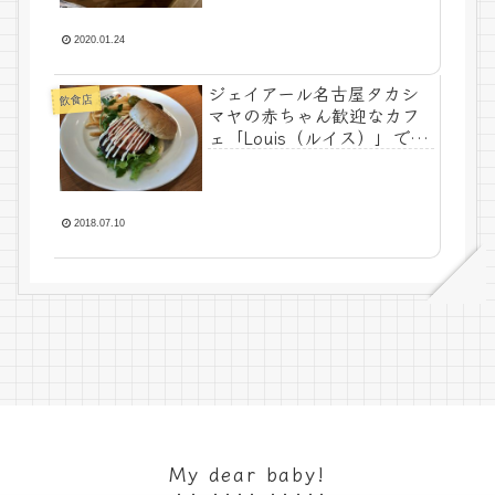
2020.01.24
ジェイアール名古屋タカシ
飲食店
マヤの赤ちゃん歓迎なカフ
ェ「Louis（ルイス）」で義
両親とランチ
2018.07.10
My dear baby!