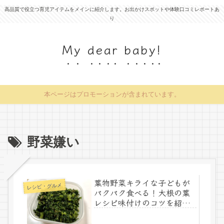
高品質で役立つ育児アイテムをメインに紹介します。お出かけスポットや体験口コミレポートあ
り
My dear baby!
本ページはプロモーションが含まれています。
野菜嫌い
葉物野菜キライな子どもが
レシピ・グルメ
パクパク食べる！大根の葉
レシピ味付けのコツを紹介
栄養豊富でご飯との相性抜
群！