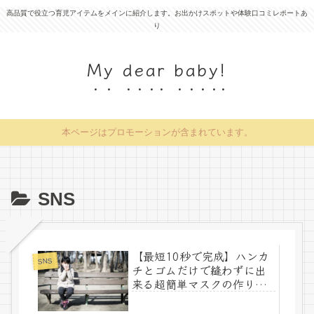
高品質で役立つ育児アイテムをメインに紹介します。お出かけスポットや体験口コミレポートあ
り
My dear baby!
本ページはプロモーションが含まれています。
SNS
【最短10秒で完成】ハンカ
SNS
チとゴムだけで縫わずに出
来る超簡単マスクの作り方
を紹介！使い捨てマスクの
ように見せる工夫も